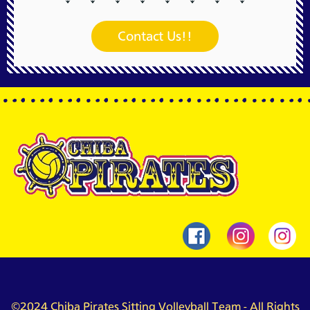
Contact Us!!
©2024 Chiba Pirates Sitting Volleyball Team - All Rights